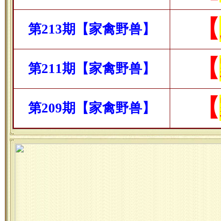
【
第
213期
【家禽野兽】
【
第
211期
【家禽野兽】
【
第
209期
【家禽野兽】